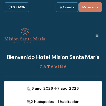
ES
/
MXN
Cuenta
Mi reserva
Bienvenido Hotel Mision Santa Maria
- C A T A V I Ñ A -
6 ago. 2026
7 ago. 2026
2 huéspedes
-
1 habitación