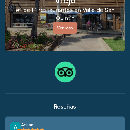
Viejo
#1 de 14 restaurantes en Valle de San
Quintín
Ver más
Reseñas
Adriana