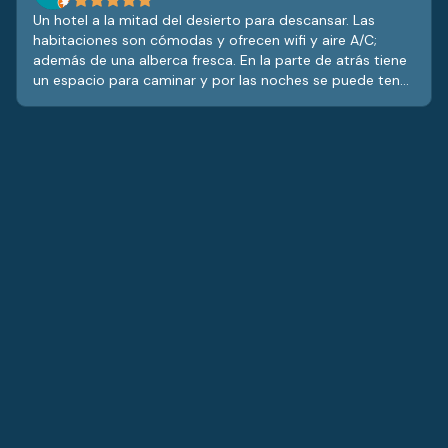
Un hotel a la mitad del desierto para descansar. Las
habitaciones son cómodas y ofrecen wifi y aire A/C;
además de una alberca fresca. En la parte de atrás tiene
un espacio para caminar y por las noches se puede tener
una vista hacia las estrellas. Además, tiene un bar
pequeño con una mesa de billar, y cocteles de muy buen
sabor (recomendadas las margaritas).