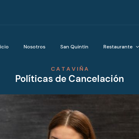
icio
Nosotros
San Quintin
Restaurante
C A T A V I Ñ A
Políticas de Cancelación