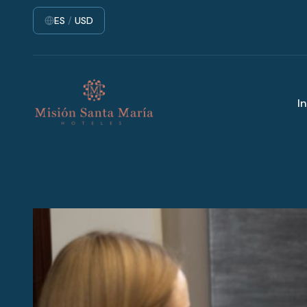
ES
/
USD
In