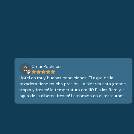
Omar Pacheco
Hotel en muy buenas condiciones. El agua de la
regadera tiene mucha presión! La alberca esta grande,
limpia y fresca! la temperatura era 110 F a las 9am y el
agua de la alberca fresca! La comida en el restaurante
es muy buena y recibimos muy buena atención. En la
noche si el cielo está despejado camina al lado
oscuro de el estacionamiento y podrías ver muchas
estrellas! Buen stop en nuestro viaje!