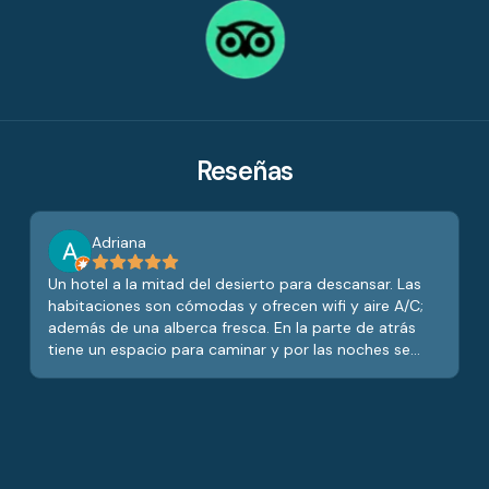
Reseñas
Adriana
Un hotel a la mitad del desierto para descansar. Las
habitaciones son cómodas y ofrecen wifi y aire A/C;
además de una alberca fresca. En la parte de atrás
tiene un espacio para caminar y por las noches se
puede tener una vista hacia las estrellas. Además,
tiene un bar pequeño con una mesa de billar, y
cocteles de muy buen sabor (recomendadas las
margaritas).