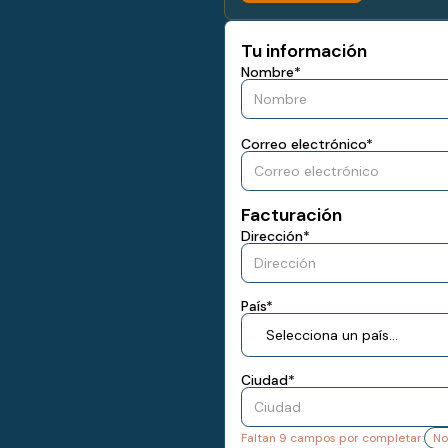
Tu información
Nombre
*
Correo electrónico
*
Facturación
Dirección
*
País
*
Selecciona un país...
Ciudad
*
Faltan
9
campos por completar:
N