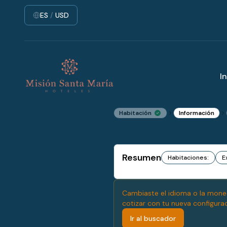
ES
/
USD
In
Habitación
Información
Resumen
Habitaciones
:
E
Cambiaste el idioma o la moned
cotizar con tu nueva configurac
Ir al buscador