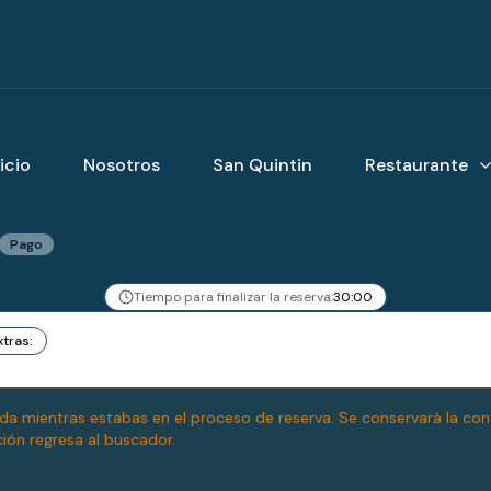
icio
Nosotros
San Quintin
Restaurante
Pago
Tiempo para finalizar la reserva:
30
:
00
xtras
:
a mientras estabas en el proceso de reserva. Se conservará la confi
ión regresa al buscador.